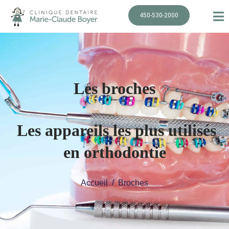
450-530-2000
Les broches
Les appareils les plus utilisés
en orthodontie
Accueil
Broches